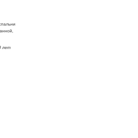
 спальни
анной,
8 лет