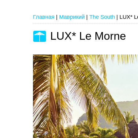
Главная
|
Маврикий
|
The South
|
LUX* L
LUX* Le Morne