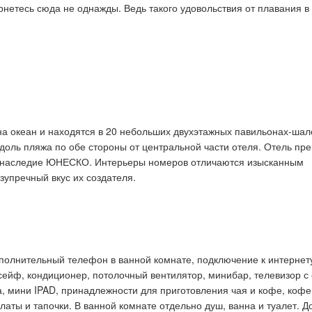
рнетесь сюда не однажды. Ведь такого удовольствия от плавания в
а океан и находятся в 20 небольших двухэтажных павильонах-шал
оль пляжа по обе стороны от центральной части отеля. Отель пр
й наследие ЮНЕСКО. Интерьеры номеров отличаются изысканным
упречный вкус их создателя.
полнительный телефон в ванной комнате, подключение к интернет
 сейф, кондиционер, потолочный вентилятор, минибар, телевизор с 
а, мини
IPAD
, принадлежности для приготовления чая и кофе, ко
алаты и тапочки. В ванной комнате отдельно душ, ванна и туалет. Д