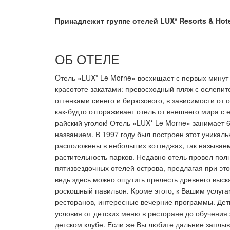
Принадлежит группе отелей
LUX
*
Resorts
&
Hot
ОБ ОТЕЛЕ
Oтель «LUX* Le Morne» восхищает с первых мин
красототе закатами: превосходный пляж с ослепи
оттенками синего и бирюзового, в зависимости от 
как-будто отгораживает отель от внешнего мира с 
райский уголок! Отель «LUX* Le Morne» занимает 
названием. В 1997 году был построен этот уникал
расположены в небольших коттеджах, так называе
растительность парков. Недавно отель провел пол
пятизвездочных отелей острова, предлагая при э
ведь здесь можно ощутить прелесть древнего выск
роскошный павильон. Кроме этого, к Вашим услуг
ресторанов, интересные вечерние программы. Дети
условия от детских меню в ресторане до обучения
детском клубе. Если же Вы любите дальние заплывы