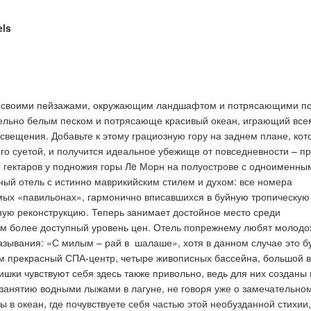
els
ут своими пейзажами, окружающим ландшафтом и потрясающими п
тельно белым песком и потрясающе красивый океан, играющий все
освещения. Добавьте к этому грациозную гору на заднем плане, кот
его суетой, и получится идеальное убежище от повседневности – п
6 гектаров у подножия горы Лe Морн на полуострове с одноименны
ьный отель с истинно маврикийским стилем и духом: все номера
мых «павильонах», гармонично вписавшихся в буйную тропическую
ную реконструкцию. Теперь занимает достойное место среди
том более доступный уровень цен. Отель попрежнему любят молод
азывания: «С милым – рай в шалаше», хотя в данном случае это б
ам прекрасный СПА-центр, четыре живописных бассейна, большой 
шки чувствуют себя здесь также привольно, ведь для них созданы 
 занятию водными лыжами в лагуне, не говоря уже о замечательно
 в океан, где почувствуете себя частью этой необузданной стихии,