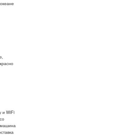
 океане
е,
екрасно
у и
WiFi
со
фемашина
оставка