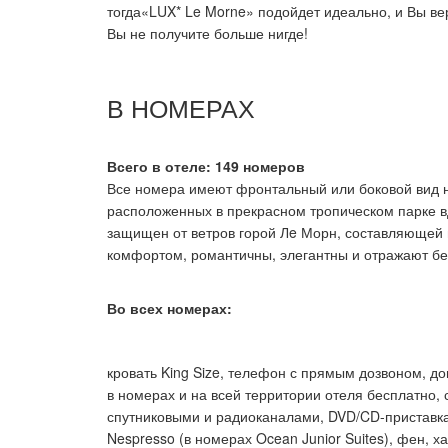
тогда«LUX* Le Morne» подойдет идеально, и Вы ве
Вы не получите больше нигде!
В НОМЕРАХ
Всего в отеле: 149 номеров
Все номера имеют фронтальный или боковой вид н
расположенных в прекрасном тропическом парке вд
защищен от ветров горой Лe Морн, составляюще
комфортом, романтичны, элегантны и отражают без
Во всех номерах:
кровать
King
Size
, телефон с прямым дозвоном, до
в номерах и на всей территории отеля бесплатно,
спутниковыми и радиоканалами,
DVD
/
CD
-приставк
Nespresso
(в номерах
Ocean
Junior
Suites
), фен, х