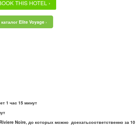
BOOK THIS HOTEL ›
каталог Elite Voyage
›
ет 1 час 15 минут
нут
Riviere
Noire
, до которых можно
доехатьсоответственно за 10 