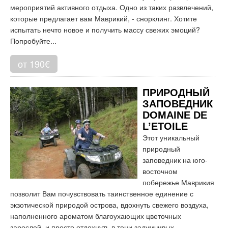
мероприятий активного отдыха. Одно из таких развлечений,
которые предлагает вам Маврикий, - снорклинг. Хотите
испытать нечто новое и получить массу свежих эмоций?
Попробуйте...
от 190€
ПРИРОДНЫЙ
ЗАПОВЕДНИК
DOMAINE DE
L’ETOILE
Этот уникальный
природный
заповедник на юго-
восточном
побережье Маврикия
позволит Вам почувствовать таинственное единение с
экзотической природой острова, вдохнуть свежего воздуха,
наполненного ароматом благоухающих цветочных
зарослей, и просто отдохнуть в тени задумчивых