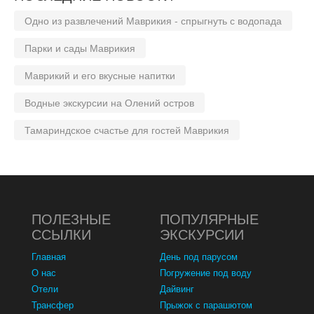
Одно из развлечений Маврикия - спрыгнуть с водопада
Парки и сады Маврикия
Маврикий и его вкусные напитки
Водные экскурсии на Олений остров
Тамариндское счастье для гостей Маврикия
ПОЛЕЗНЫЕ
ПОПУЛЯРНЫЕ
ССЫЛКИ
ЭКСКУРСИИ
Главная
День под парусом
О нас
Погружение под воду
Отели
Дайвинг
Трансфер
Прыжок с парашютом