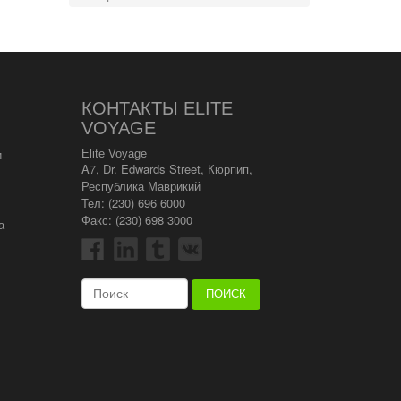
КОНТАКТЫ ELITE
VOYAGE
и
Elite Voyage
A7, Dr. Edwards Street
,
Кюрпип
,
Республика Маврикий
Тел:
(230) 696 6000
Факс: (230) 698 3000
а