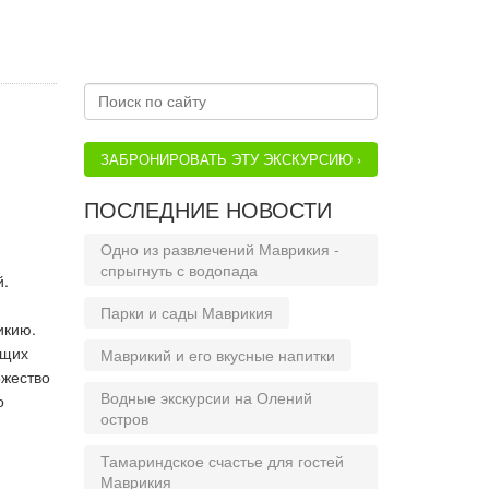
ЗАБРОНИРОВАТЬ ЭТУ ЭКСКУРСИЮ ›
ПОСЛЕДНИЕ НОВОСТИ
Одно из развлечений Маврикия -
спрыгнуть с водопада
й.
Парки и сады Маврикия
икию.
бщих
Маврикий и его вкусные напитки
ожество
Водные экскурсии на Олений
о
остров
Тамариндское счастье для гостей
Маврикия