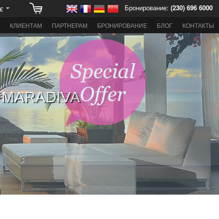
Бронирование:
(230) 696 6000
€
КЛИЕНТАМ
ПАРТНЕРАМ
БРОНИРОВАНИЕ
БЛОГ
КОНТАКТЫ
 MARADIVA
ONSTANCE
РОВЕ
О И
ИКИИ
О ФУТБОЛУ