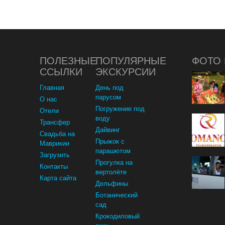
ПОЛЕЗНЫЕ
ПОПУЛЯРНЫЕ
ФОТО 
ССЫЛКИ
ЭКСКУРСИИ
Главная
День под
парусом
О нас
Погружение под
Отели
воду
Трансфер
Дайвинг
Свадьба на
Прыжок с
Маврикии
парашютом
Загрузить
Прогулка на
Контакты
вертолёте
Карта сайта
Дельфины
Ботанический
сад
Крокодиловый