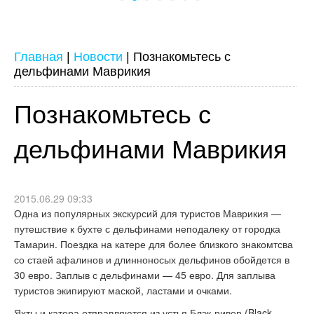
Главная
|
Новости
|
Познакомьтесь с
дельфинами Маврикия
Познакомьтесь с
дельфинами Маврикия
2015.06.29 09:33
Одна из популярных экскурсий для туристов Маврикия —
путешствие к бухте с дельфинами неподалеку от городка
Тамарин. Поездка на катере для более близкого знакомтсва
со стаей афалинов и длинноносых дельфинов обойдется в
30 евро. Заплыв с дельфинами — 45 евро. Для заплыва
туристов экипируют маской, ластами и очками.
Яхты и катера отправляются из устья Блэк-ривер (Black