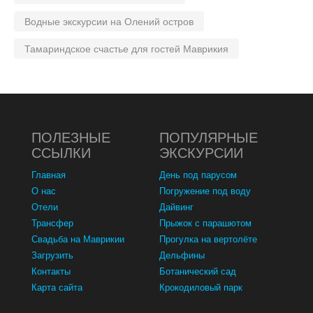
Водные экскурсии на Олений остров
Тамариндское счастье для гостей Маврикия
ПОЛЕЗНЫЕ
ПОПУЛЯРНЫЕ
ССЫЛКИ
ЭКСКУРСИИ
Главная
День под парусом
О нас
Погружение под воду
Отели
Дайвинг
Трансфер
Прыжок с парашютом
Свадьба на Маврикии
Прогулка на вертолёте
Загрузить
Дельфины
Контакты
Ботанический сад
Карта сайта
Крокодиловый парк